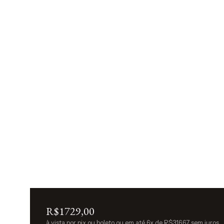
R$1729,00
à vista por pix ou boleto ou em até 6x de R$316,67 sem juros