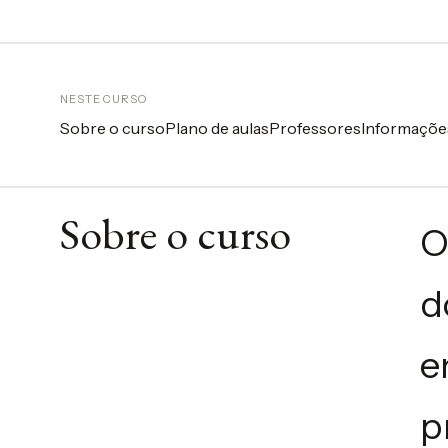
Carregando opções...
NESTE CURSO
Sobre o curso
Plano de aulas
Professores
Informaçõe
Sobre o curso
O
d
e
p