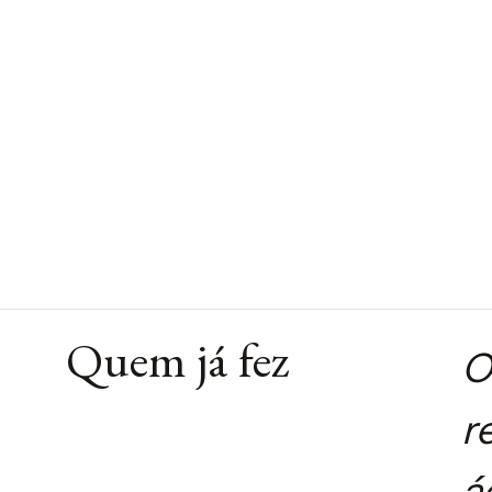
Quem já fez
O
r
á