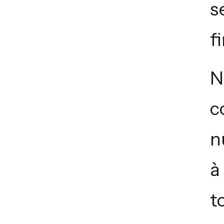
s
f
N
c
n
à
t