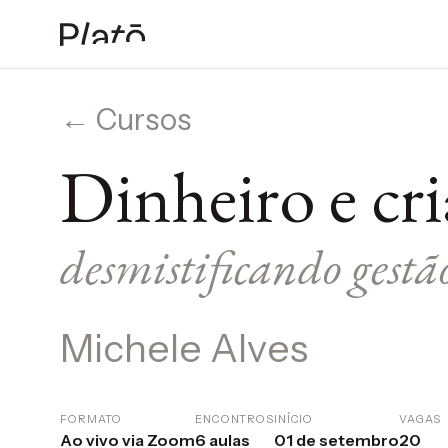
← Cursos
Dinheiro e cri
desmistificando gestã
Michele Alves
FORMATO
ENCONTROS
INÍCIO
VAGAS
Ao vivo via Zoom
6 aulas
01 de setembro
20