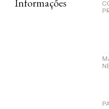
Informações
C
P
M
N
P