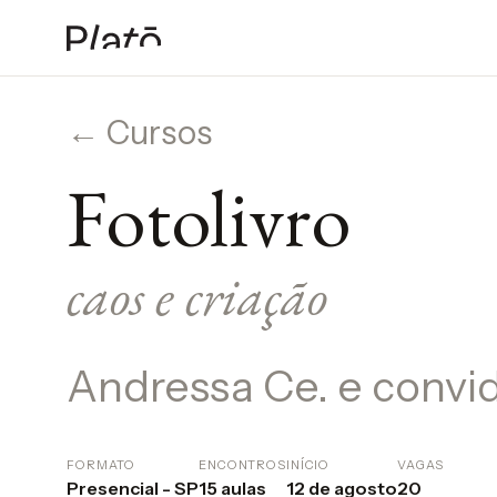
← Cursos
Fotolivro
caos e criação
Andressa Ce. e convi
FORMATO
ENCONTROS
INÍCIO
VAGAS
Presencial - SP
15 aulas
12 de agosto
20