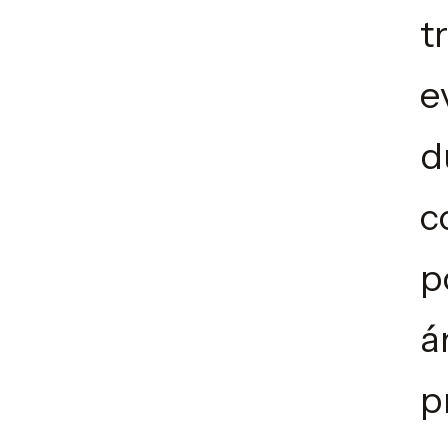
t
e
d
c
p
á
p