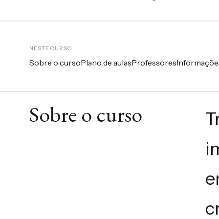
Carregando opções...
NESTE CURSO
Sobre o curso
Plano de aulas
Professores
Informaçõe
Sobre o curso
T
i
e
c