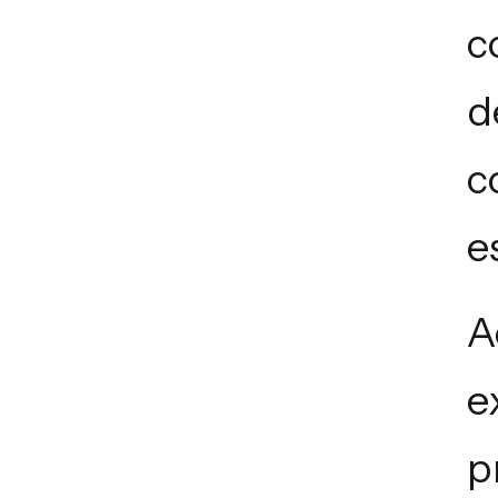
c
d
c
e
A
e
p