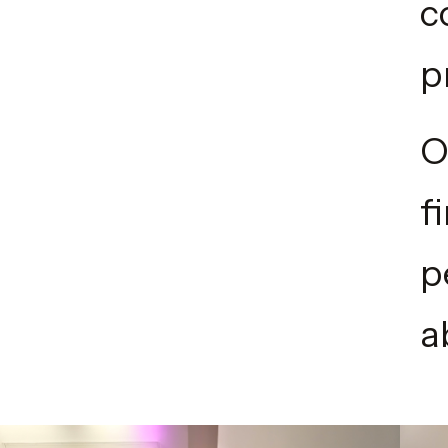
c
p
O
f
p
a